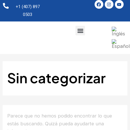
F
I
Y
Buscar
Ir
a
n
o
+1 (407) 897
por:
c
s
u
al
0503
e
t
t
contenido
b
a
u
o
g
b
o
r
e
Menu
k
a
m
Sin categorizar
Parece que no hemos podido encontrar lo que
estás buscando. Quizá pueda ayudarte una